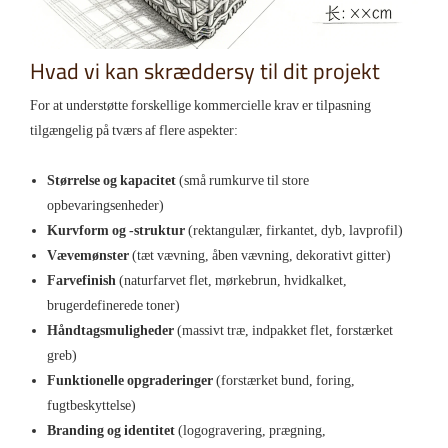
Hvad vi kan skræddersy til dit projekt
For at understøtte forskellige kommercielle krav er tilpasning
tilgængelig på tværs af flere aspekter:
Størrelse og kapacitet
(små rumkurve til store
opbevaringsenheder)
Kurvform og -struktur
(rektangulær, firkantet, dyb, lavprofil)
Vævemønster
(tæt vævning, åben vævning, dekorativt gitter)
Farvefinish
(naturfarvet flet, mørkebrun, hvidkalket,
brugerdefinerede toner)
Håndtagsmuligheder
(massivt træ, indpakket flet, forstærket
greb)
Funktionelle opgraderinger
(forstærket bund, foring,
fugtbeskyttelse)
Branding og identitet
(logogravering, prægning,