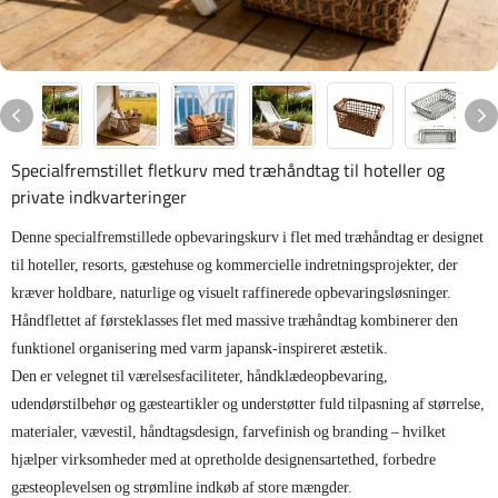
Specialfremstillet fletkurv med træhåndtag til hoteller og
private indkvarteringer
Denne specialfremstillede opbevaringskurv i flet med træhåndtag er designet
til hoteller, resorts, gæstehuse og kommercielle indretningsprojekter, der
kræver holdbare, naturlige og visuelt raffinerede opbevaringsløsninger.
Håndflettet af førsteklasses flet med massive træhåndtag kombinerer den
funktionel organisering med varm japansk-inspireret æstetik.
Den er velegnet til værelsesfaciliteter, håndklædeopbevaring,
udendørstilbehør og gæsteartikler og understøtter fuld tilpasning af størrelse,
materialer, vævestil, håndtagsdesign, farvefinish og branding – hvilket
hjælper virksomheder med at opretholde designensartethed, forbedre
gæsteoplevelsen og strømline indkøb af store mængder.