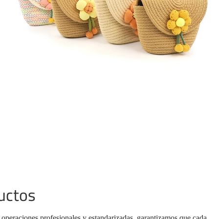
uctos
 operaciones profesionales y estandarizadas, garantizamos que cada