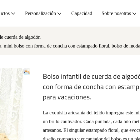
uctos
Personalización
Capacidad
Sobre nosotros
de cuerda de algodón
a, mini bolso con forma de concha con estampado floral, bolso de moda 
Bolso infantil de cuerda de algo
con forma de concha con estampad
para vacaciones.
La exquisita artesanía del tejido impregna este m
un brillo cautivador. Cada puntada, cada hilo met
artesanos. El singular estampado floral, que evoc
diseño compacto y encantador del bolso es un plac