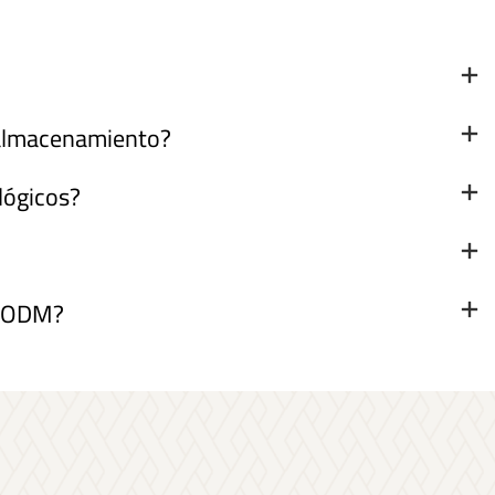
y almacenamiento?
lógicos?
y ODM?
s