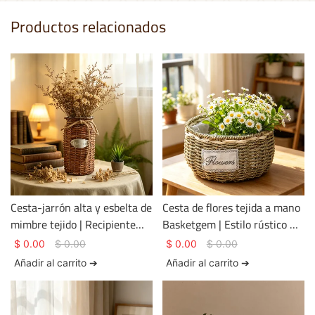
Productos relacionados
Cesta-jarrón alta y esbelta de
Cesta de flores tejida a mano
mimbre tejido | Recipiente
Basketgem | Estilo rústico –
floral marrón oscuro
Cesta de tela ecológica sin
$
0.00
$
0.00
$
0.00
$
0.00
envejecido, hecho a mano
teñir con etiqueta bordada
Añadir al carrito ➔
Añadir al carrito ➔
(placa con nombre
personalizable
personalizable disponible)