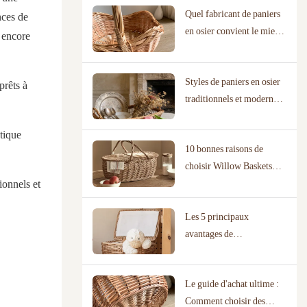
Quel fabricant de paniers
nces de
en osier convient le mieux
s encore
à votre entreprise ?
Styles de paniers en osier
prêts à
traditionnels et modernes :
une comparaison
étique
10 bonnes raisons de
choisir Willow Baskets
ionnels et
Wholesale pour votre
entreprise
Les 5 principaux
avantages de
s'approvisionner en
paniers en osier auprès de
Le guide d'achat ultime :
fournisseurs en gros
Comment choisir des