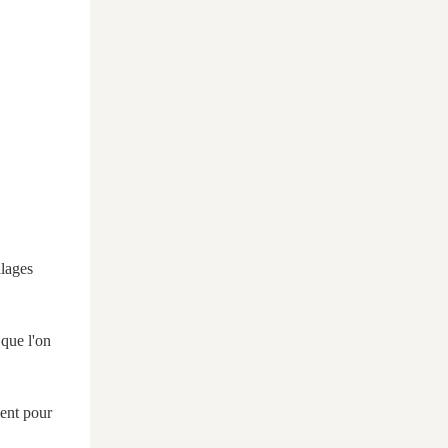
llages
 que l'on
ment pour