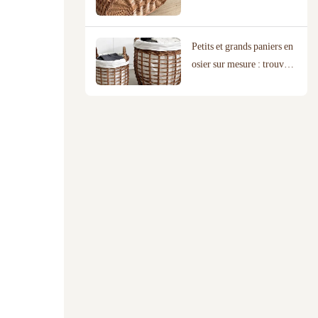
paniers en osier de haute
qualité
Petits et grands paniers en
osier sur mesure : trouver
le choix idéal