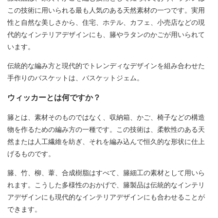
この技術に用いられる最も人気のある天然素材の一つです。実用
性と自然な美しさから、住宅、ホテル、カフェ、小売店などの現
代的なインテリアデザインにも、籐やラタンのかごが用いられて
います。
伝統的な編み方と現代的でトレンディなデザインを組み合わせた
手作りのバスケットは、
バスケットジェム
。
ウィッカーとは何ですか？
籐とは、素材そのものではなく、収納箱、かご、椅子などの構造
物を作るための編み方の一種です。この技術は、柔軟性のある天
然または人工繊維を紡ぎ、それを編み込んで恒久的な形状に仕上
げるものです。
籐、竹、柳、葦、合成樹脂はすべて、籐細工の素材として用いら
れます。こうした多様性のおかげで、籐製品は伝統的なインテリ
アデザインにも現代的なインテリアデザインにも合わせることが
できます。