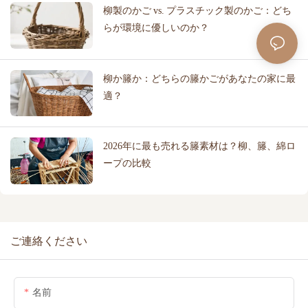
柳製のかご vs. プラスチック製のかご：どち
らが環境に優しいのか？
柳か籐か：どちらの籐かごがあなたの家に最
適？
2026年に最も売れる籐素材は？柳、籐、綿ロ
ープの比較
ご連絡ください
名前