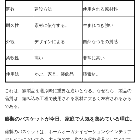
関数
建設方法
使用される原材料
耐久性
素材に依存する。
生まれつき強い
外観
デザインによる
自然なつるの質感
柔軟性
高い
非常に高い
使用法
かご、家具、装飾品
籐素材。
これは、
籐製品
を選ぶ際に重要な違いとなる。
なぜなら、製品の
品質は、編み込み工程で使用される素材に大きく左右されるから
である。
籐製のバスケットが
今日、家庭で人気を集めている
理由
。
籐製のバスケットは、ホームオーガナイゼーションやインテリア
デザインにおいて今、大人気です。単なる収納道具としてだけで