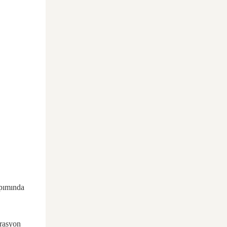
apımında
orasyon