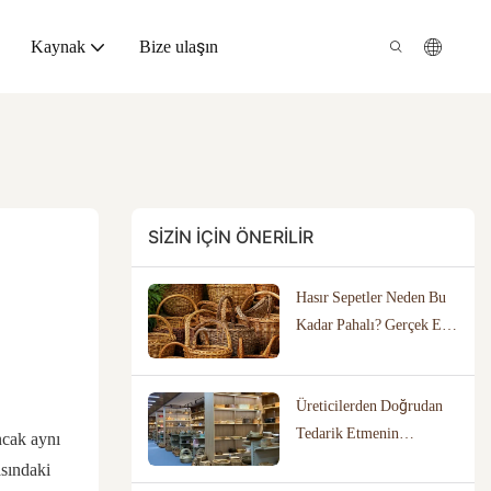
Kaynak
Bize ulaşın
SIZIN IÇIN ÖNERILIR
Hasır Sepetler Neden Bu
Kadar Pahalı? Gerçek El
Sanatı Değerini Ortaya
Çıkarma
Üreticilerden Doğrudan
Tedarik Etmenin
ncak aynı
İşletmeniz İçin Doğru
asındaki
Olup Olmadığını Nasıl