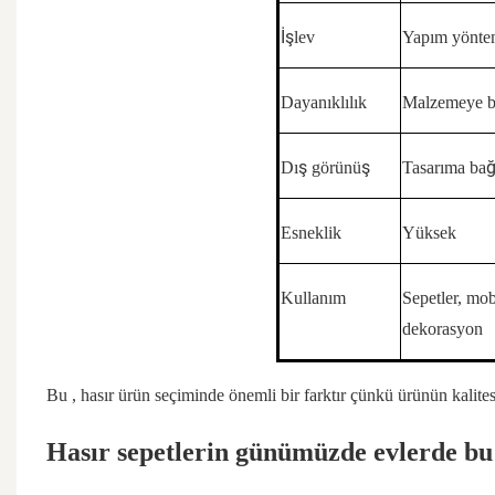
İşlev
Yapım yönte
Dayanıklılık
Malzemeye ba
Dış görünüş
Tasarıma bağ
Esneklik
Yüksek
Kullanım
Sepetler, mob
dekorasyon
Bu
, hasır ürün
seçiminde önemli bir farktır
çünkü ürünün kalite
Hasır sepetlerin
günümüzde evlerde bu 