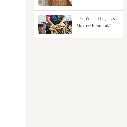
sepet daha iyi?
2026 Yılında Hangi Hasır
Malzeme Kazanacak?
Söğüt, Rattan ve Pamuk
İpin Karşılaştırması