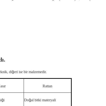
dı.
eknik, diğeri ise bir malzemedir.
asır
Rattan
iği
Doğal bitki materyali