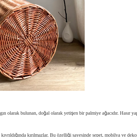
ygın olarak bulunan, doğal olarak yetişen bir palmiye ağacıdır. Hasır y
lüp kıvrıldığında kırılmazlar. Bu özelliği sayesinde sepet, mobilya ve dek