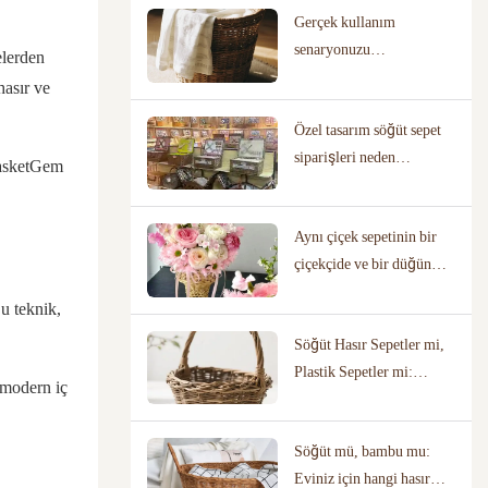
Gerçek kullanım
Anlarsınız?
senaryonuzu
elerden
haritalandırarak doğru
hasır ve
hasır sepeti nasıl
Özel tasarım söğüt sepet
seçersiniz?
siparişleri neden
asketGem
kanıtlanmış tasarım
kütüphanelerine sahip
Aynı çiçek sepetinin bir
üreticiler gerektirir?
çiçekçide ve bir düğün
mekanında tamamen
Bu teknik,
farklı görünmesinin
Söğüt Hasır Sepetler mi,
nedenleri
Plastik Sepetler mi:
 modern iç
Hangisi Çevre Dostu?
Söğüt mü, bambu mu:
Eviniz için hangi hasır