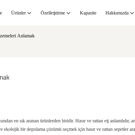
e
Ürünler
Özelleştirme
Kapasite
Hakkımızda
alzemeleri Anlamak
amak
dan en sık aranan ürünlerden biridir. Hasır ve rattan eş anlamlıdır, a
ve ekolojik bir depolama çözümü seçmek için hasır ve rattan sepetler ar