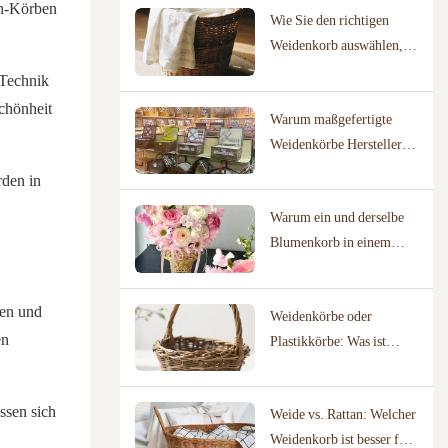
an-Körben
Wie Sie den richtigen
Unternehmen geeignet ist
Weidenkorb auswählen,
indem Sie Ihr
 Technik
tatsächliches
chönheit
Warum maßgefertigte
Nutzungsszenario
Weidenkörbe Hersteller
abbilden
mit bewährten
rden in
Designbibliotheken
Warum ein und derselbe
erfordern
Blumenkorb in einem
Blumenladen ganz anders
aussehen kann als in einer
ben und
Weidenkörbe oder
Hochzeitslocation
en
Plastikkörbe: Was ist
umweltfreundlicher?
ssen sich
Weide vs. Rattan: Welcher
Weidenkorb ist besser für