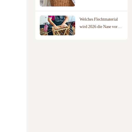
Ihr Zuhause?
Welches Flechtmaterial
wird 2026 die Nase vorn
haben? Ein Vergleich von
Weide, Rattan und
Baumwollseil