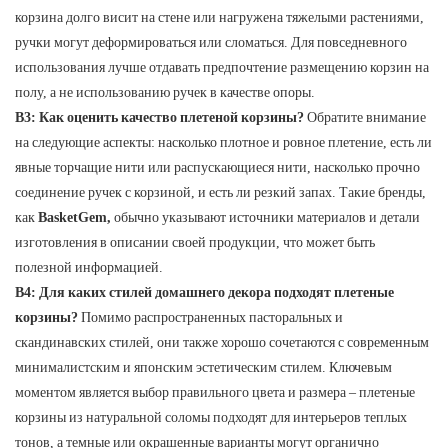
корзина долго висит на стене или нагружена тяжелыми растениями,
ручки могут деформироваться или сломаться. Для повседневного
использования лучше отдавать предпочтение размещению корзин на
полу, а не использованию ручек в качестве опоры.
В3: Как оценить качество плетеной корзины?
Обратите внимание
на следующие аспекты: насколько плотное и ровное плетение, есть ли
явные торчащие нити или распускающиеся нити, насколько прочно
соединение ручек с корзиной, и есть ли резкий запах. Такие бренды,
как
BasketGem,
обычно указывают источники материалов и детали
изготовления в описании своей продукции, что может быть
полезной информацией.
В4: Для каких стилей домашнего декора подходят плетеные
корзины?
Помимо распространенных пасторальных и
скандинавских стилей, они также хорошо сочетаются с современным
минималистским и японским эстетическим стилем. Ключевым
моментом является выбор правильного цвета и размера – плетеные
корзины из натуральной соломы подходят для интерьеров теплых
тонов, а темные или окрашенные варианты могут органично