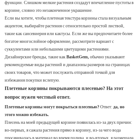
функции. Слишком мелкие растения создадут впечатление пустоты в
корзине, словно это незаконченное украшение.
Если вы хотите, чтобы плетеная текстура корзины стала визуальным
акцентом, выбирайте растения с относительно простой листвой,
такие как сансевиерия или кактусы. Если же вы предпочитаете более
богатое многослойное оформление, рассмотрите вариант с
суккулентами или небольшими цветущими растениями.
Дизайнерские бренды, такие как
BasketGem,
обычно указывают
рекомендуемые виды растений и диапазоны размеров на страницах
своих товаров, что может послужить отправной точкой для
избежания покупки вслепую.
Плетеные корзины покрываются плесенью? На этот
вопрос нужен честный ответ.
Плетеные корзины могут покрыться плесенью?
Ответ:
да, но
этого можно избежать.
Плесень на моей предыдущей корзине появилась из-за двух причин:
во-первых, я сажала растения прямо в корзину, из-за чего вода
просачивалась в материал во время полива, и во-вторых, я размещала