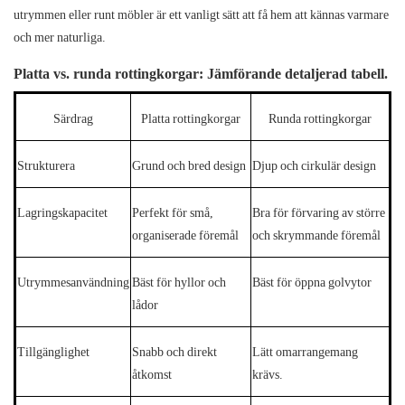
utrymmen eller runt möbler är ett vanligt sätt att få hem att kännas varmare
och mer naturliga.
Platta vs. runda rottingkorgar:
Jämförande detaljerad tabell.
Särdrag
Platta rottingkorgar
Runda rottingkorgar
Strukturera
Grund och bred design
Djup och cirkulär design
Lagringskapacitet
Perfekt för små,
Bra för förvaring av större
organiserade föremål
och skrymmande föremål
Utrymmesanvändning
Bäst för hyllor och
Bäst för öppna golvytor
lådor
Tillgänglighet
Snabb och direkt
Lätt omarrangemang
åtkomst
krävs.