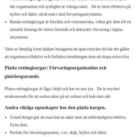
där organisation och synlighet är viktiga saker.
De är mest effektiva på
hyllor och lådor, såväl som i små förvaringsutrymmen.
Runda rottingkorgar är flexibla och volymetriska, vilket gör dem till en
utmärkt lösning för större föremål och dekorativ förvaring i öppna
utrymmen.
Valet av lämplig form hjälper husägarna att spara mycket tid när det gäller
att organisera effektivt och förbättra inredningen utan att skapa extra röra.
Platta rottingkorgar: Förvaringsorganisation och
platsbesparande.
Platta rottingkorgar är låga i höjd och har en stor yta.
De är mycket
strukturerade för att ordna saker på ett ordnat och bekvämt sätt.
Andra viktiga egenskaper hos den platta korgen.
Grund design gör att man kan se saker utan att nödvändigtvis behöva
flytta dem.
Perfekt för förvaringssystem, t.ex. skåp, hyllor och lådor.