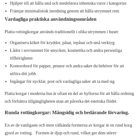
Hjälper till att hålla små och medelstora inhemska varor i kategorier.
Främjar minimalistisk inredning genom att hålla utrymmet rent.
Vardagliga praktiska användningsområden
Platta rottingkorgar används traditionellt i olika utrymmen i huset:
Organisera köket för kryddor, påsar, tepåsar och små verktyg.
Lådor i sovrummet för smycken, kosmetika och andra personliga
tillhörigheter.
Kontorsbord för papper, pennor och andra saker du behöver för att
utföra ditt jobb.
Ingångar för nycklar, post och vardagliga saker att ta med sig.
Platta korgar i moderna hus är oftast en del av hyllorna för att hålla ordning
och förbättra tillgängligheten utan att påverka det estetiska flödet.
Runda rottingkorgar: Mångsidig och bedårande förvaring.
En av de vanligaste och mest välkända formerna av korgar är en rund korg
gjord av rotting.
Formen är djup och rund, vilket ger dem större