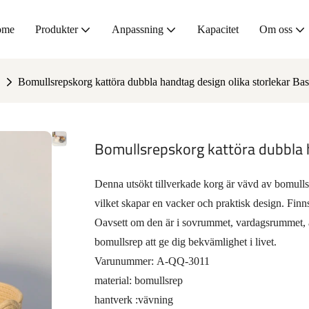
ome
Produkter
Anpassning
Kapacitet
Om oss
Bomullsrepskorg kattöra dubbla handtag design olika storlekar B
Bomullsrepskorg kattöra dubbla 
Denna utsökt tillverkade korg är vävd av bomull
vilket skapar en vacker och praktisk design. Finn
Oavsett om den är i sovrummet, vardagsrummet,
bomullsrep att ge dig bekvämlighet i livet.
Varunummer: A-QQ-3011
material: bomullsrep
hantverk
:vävning