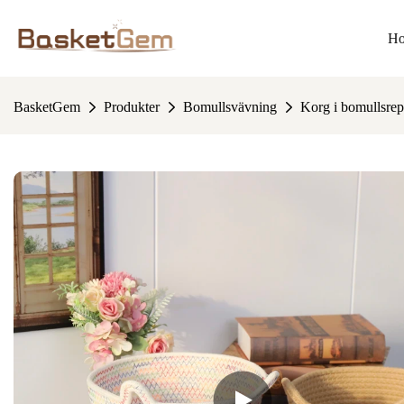
H
BasketGem
Produkter
Bomullsvävning
Korg i bomullsrep