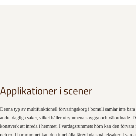
Applikationer i scener
Denna typ av multifunktionell förvaringskorg i bomull samlar inte bara 
andra dagliga saker, vilket håller utrymmena snygga och välordnade. 
konstverk att inreda i hemmet. I vardagsrummets hörn kan den förvara
och ro. I barnrummet kan den innehålla färgglada små leksaker. I var