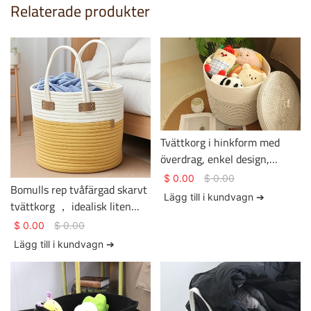
Relaterade produkter
Tvättkorg i hinkform med
överdrag, enkel design,
tvättkorg i bomullsrep -
$
0.00
$
0.00
Bomulls rep tvåfärgad skarvt
Basket Gem
Lägg till i kundvagn ➔
tvättkorg ， idealisk liten
storlek förvaringslösning
$
0.00
$
0.00
Lägg till i kundvagn ➔