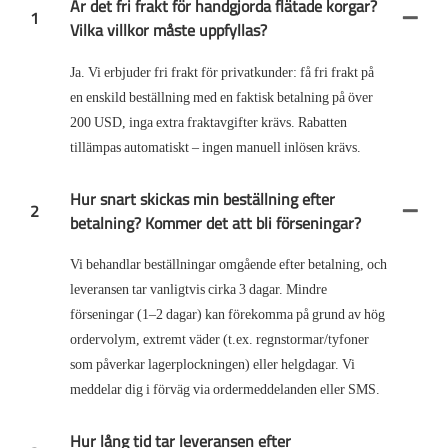
Är det fri frakt för handgjorda flätade korgar?
1
Vilka villkor måste uppfyllas?
Ja. Vi erbjuder fri frakt för privatkunder: få fri frakt på
en enskild beställning med en faktisk betalning på över
200 USD, inga extra fraktavgifter krävs. Rabatten
tillämpas automatiskt – ingen manuell inlösen krävs.
Hur snart skickas min beställning efter
2
betalning? Kommer det att bli förseningar?
Vi behandlar beställningar omgående efter betalning, och
leveransen tar vanligtvis cirka 3 dagar. Mindre
förseningar (1–2 dagar) kan förekomma på grund av hög
ordervolym, extremt väder (t.ex. regnstormar/tyfoner
som påverkar lagerplockningen) eller helgdagar. Vi
meddelar dig i förväg via ordermeddelanden eller SMS.
Hur lång tid tar leveransen efter