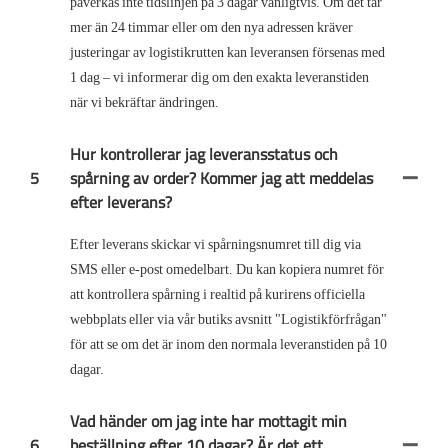
påverkas inte tidslinjen på 3 dagar vanligtvis. Om det tar
mer än 24 timmar eller om den nya adressen kräver
justeringar av logistikrutten kan leveransen försenas med
1 dag – vi informerar dig om den exakta leveranstiden
när vi bekräftar ändringen.
Hur kontrollerar jag leveransstatus och
5
spårning av order? Kommer jag att meddelas
efter leverans?
Efter leverans skickar vi spårningsnumret till dig via
SMS eller e-post omedelbart. Du kan kopiera numret för
att kontrollera spårning i realtid på kurirens officiella
webbplats eller via vår butiks avsnitt "Logistikförfrågan"
för att se om det är inom den normala leveranstiden på 10
dagar.
Vad händer om jag inte har mottagit min
6
beställning efter 10 dagar? Är det ett