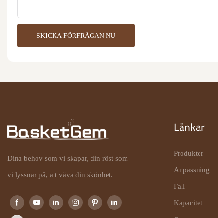
SKICKA FÖRFRÅGAN NU
Länkar
Produkter
Dina behov som vi skapar, din röst som
Anpassning
vi lyssnar på, att väva din skönhet.
Fall
Kapacitet