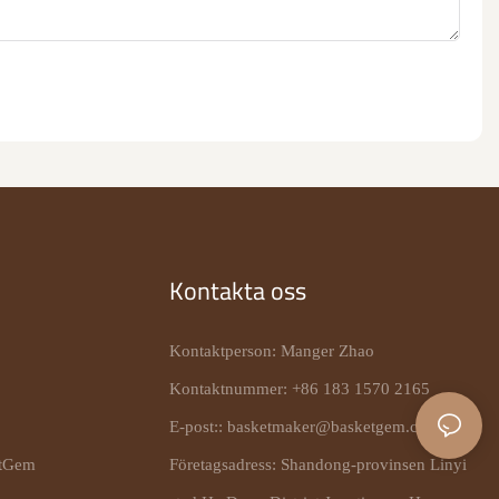
Kontakta oss
Kontaktperson: Manger Zhao
Kontaktnummer: +86 183 1570 2165
E-post::
basketmaker@basketgem.com
tGem
Företagsadress: Shandong-provinsen Linyi