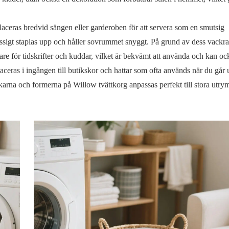
laceras bredvid sängen eller garderoben för att servera som en smutsig
ässigt staplas upp och håller sovrummet snyggt. På grund av dess vackr
re för tidskrifter och kuddar, vilket är bekvämt att använda och kan oc
aceras i ingången till butikskor och hattar som ofta används när du går u
arna och formerna på Willow tvättkorg anpassas perfekt till stora utry