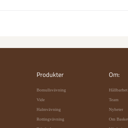
Produkter
Om:
Bomullsvävning
Hållbarhet
Vide
Team
Halmvävning
Nyheter
Rottingvävning
Om Baske