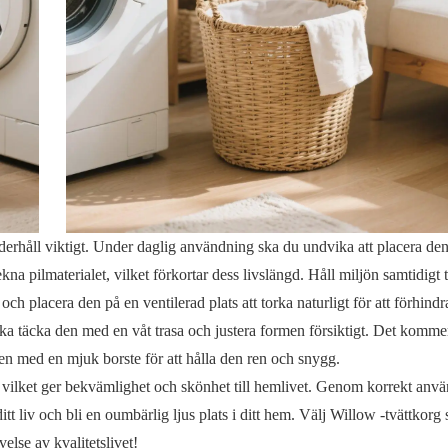
derhåll viktigt. Under daglig användning ska du undvika att placera den 
na pilmaterialet, vilket förkortar dess livslängd. Håll miljön samtidigt 
 och placera den på en ventilerad plats att torka naturligt för att förhind
ka täcka den med en våt trasa och justera formen försiktigt. Det kommer
en med en mjuk borste för att hålla den ren och snygg.
, vilket ger bekvämlighet och skönhet till hemlivet. Genom korrekt anv
 ditt liv och bli en oumbärlig ljus plats i ditt hem. Välj Willow -tvättkorg
else av kvalitetslivet!