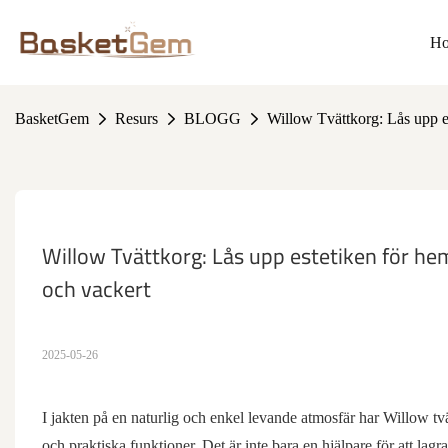
H
BasketGem
Resurs
BLOGG
Willow Tvättkorg: Lås upp es
Willow Tvättkorg: Lås upp estetiken för heml
och vackert
2025-05-26
I jakten på en naturlig och enkel levande atmosfär har Willow tv
och praktiska funktioner. Det är inte bara en hjälpare för att lagr