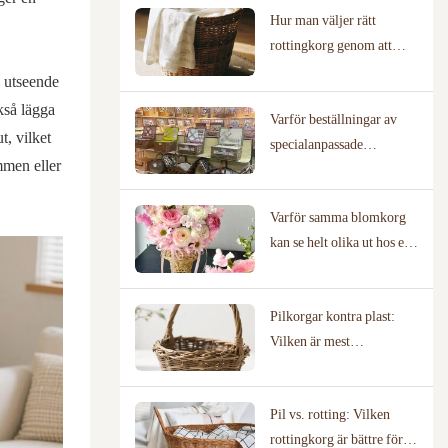
Hur man väljer rätt
rottingkorg genom att
kartlägga ditt faktiska
a utseende
användningsscenario
kså lägga
Varför beställningar av
t, vilket
specialanpassade
mmen eller
pilkorgskorg kräver
tillverkare med beprövade
Varför samma blomkorg
designbibliotek
kan se helt olika ut hos en
florist jämfört med en
bröllopslokal
Pilkorgar kontra plast:
Vilken är mest
miljövänlig?
Pil vs. rotting: Vilken
rottingkorg är bättre för