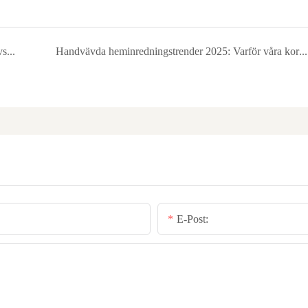
BasketGem Care Guide: 5 tips för att förlänga livslängden
Handvävda heminredningstrender 2025: Varför våra korgar är ett måste för miljövänliga konsumenter?
E-Post: