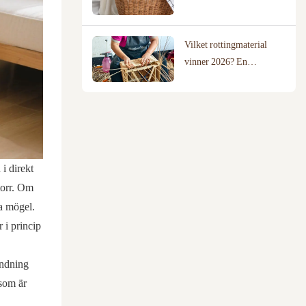
ditt hem?
Vilket rottingmaterial
vinner 2026? En
jämförelse av pil, rotting
och bomullsrep
i direkt
torr. Om
ra mögel.
 i princip
ändning
 som är