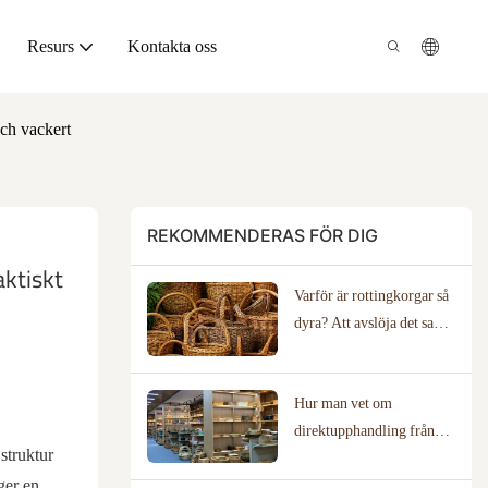
Resurs
Kontakta oss
och vackert
REKOMMENDERAS FÖR DIG
ktiskt 
Varför är rottingkorgar så
dyra? Att avslöja det sanna
hantverksvärdet
Hur man vet om
direktupphandling från
struktur
tillverkare är rätt för ditt
ger en
företag