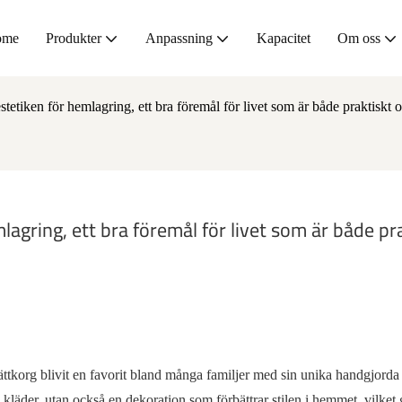
ome
Produkter
Anpassning
Kapacitet
Om oss
tetiken för hemlagring, ett bra föremål för livet som är både praktiskt 
agring, ett bra föremål för livet som är både pra
ättkorg blivit en favorit bland många familjer med sin unika handgjorda 
a kläder, utan också en dekoration som förbättrar stilen i hemmet, vilket 