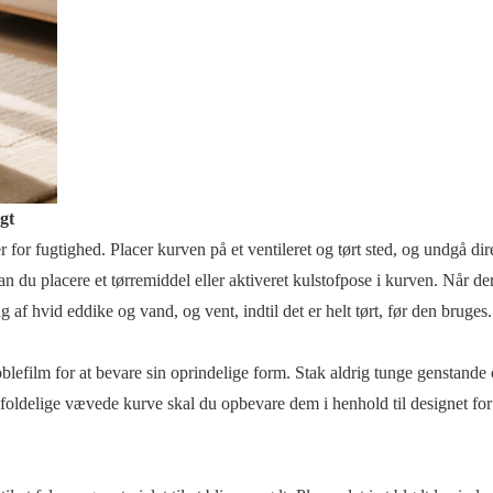
gt
for fugtighed. Placer kurven på et ventileret og tørt sted, og undgå dir
an du placere et tørremiddel eller aktiveret kulstofpose i kurven. Når de
 af hvid eddike og vand, og vent, indtil det er helt tørt, før den bruges.
blefilm for at bevare sin oprindelige form. Stak aldrig tunge genstande
ldelige vævede kurve skal du opbevare dem i henhold til designet for