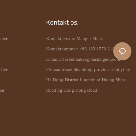
Kontakt os.
ghed
Kontaktperson: Manger Zhao
Kontaktnummer: +86 183 1570 2165
E-mail::
basketmaker@basketgem.com
tGem
Firmaadresse: Shandong-provinsen Linyi by
He Dong District Junction af Huang Shan
er
Road og Hong Kong Road