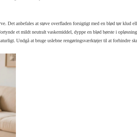
e. Det anbefales at støve overfladen forsigtigt med en blød tør klud ell
 fortynde et mildt neutralt vaskemiddel, dyppe en blød børste i opløsnin
 naturligt. Undgå at bruge uslebne rengøringsværktøjer til at forhindre sk