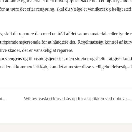
at falme og materialet til at blive sprødt. Placer det i et blødt lys inde
or at tørre det efter rengøring, skal du vælge et ventileret og køligt sted 
 løs, skal du reparere den med en tråd af det samme materiale eller tynde r
lt reparationspersonale for at håndtere det. Regelmæssigt kontrol af kur
live skader, der er vanskelig at reparere.
urv engros
og tilpasningstjenester, men stræber også efter at give kun
r eller et kommercielt køb, kan det at mestre disse vedligeholdelsestips 
Bæredygtige håndvævede kurve: Tidløs elegance fra naturlige materialer
Willow vaskeri kurv: Lås op for æstetikken ved opbevaring af hjemmet, en god vare for livet, der er både praktisk og smuk