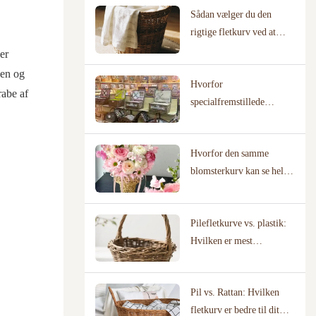
Sådan vælger du den
rigtige fletkurv ved at
kortlægge dit faktiske
er
brugsscenarie
gen og
Hvorfor
rabe af
specialfremstillede
pilekurve kræver
producenter med
Hvorfor den samme
dokumenterede
blomsterkurv kan se helt
designbiblioteker
anderledes ud hos en
blomsterhandler vs. et
Pilefletkurve vs. plastik:
bryllupssted
Hvilken er mest
miljøvenlig?
Pil vs. Rattan: Hvilken
fletkurv er bedre til dit