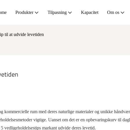
ome
Produkter
Tilpasning
Kapacitet
Om os
 til at udvide levetiden
vetiden
jem og kommercielle rum med deres naturlige materialer og unikke håndv
geholdelsesmetoder vigtige. Uanset om det er en opbevaringskurv til dag
 5 vedligeholdelsestips markant udvide deres levetid.