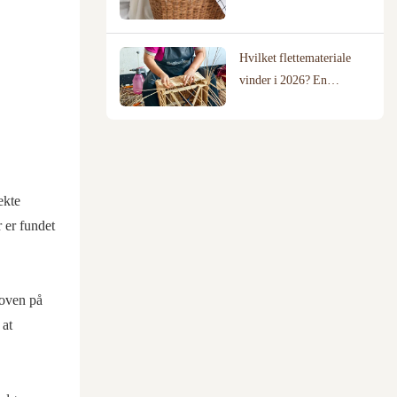
hjem?
Hvilket flettemateriale
vinder i 2026? En
sammenligning af pil,
rotting og bomuldsreb
ekte
r er fundet
 oven på
 at