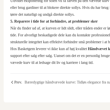
Udvidet eksponering for solen vil få farven på den vævede kurv til 
eller brug gardiner til at blokere direkte sollys. Hvis du har brug f
tørre det naturligt og undgå direkte sollys.
5. Reparere i tide for at forhindre, at problemer sker
Når du finder ud af, at kurven er lidt slidt, eller tråden ender er
tide. For alvorligt beskadigede dele kan du kontakte professione
strukturelle integritet kan effektivt forhindre små problemer i at b
Hos Basketgem leverer vi ikke kun af høj kvalitet
Håndvævet k
support efter salg efter salg. Uanset om det er en personlig bruge
vævede kurv til at ledsage dit liv og karriere i lang tid.
Prev.