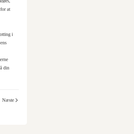
ndørs,
for at
otting i
vens
derne
få din
Næste