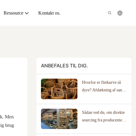
Ressource
Kontakt os.
ANBEFALES TIL DIG.
Hvorfor er fletkurve så
dyre? Afdækning af sand
håndværksmæssig værdi
Sådan ved du, om direkte
ærk. Men
sourcing fra producenter
lig brug
er det rigtige for din
virksomhed