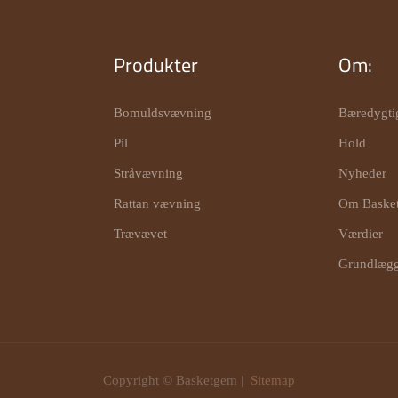
Produkter
Om:
Bomuldsvævning
Bæredygti
Pil
Hold
Stråvævning
Nyheder
Rattan vævning
Om Baske
Trævævet
Værdier
Grundlægg
Copyright © Basketgem |
Sitemap