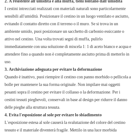
2. A resistente all'umidità e alla muffa, tieni lontano dall'umidità
I cestini intrecciati realizzati con materiali naturali sono particolarmente
sensibili all'umidità. Posizionare il cestino in un luogo ventilato e asciutto,
evitando il contatto diretto con il terreno o il muro. Se si trova in un
ambiente umido, puoi posizionare un sacchetto di carbonio essiccante o
attivo nel cestino. Una volta trovati segni di muffa, pulirlo
immediatamente con una soluzione di miscela 1: 1 di aceto bianco e acqua e
attendere fino a quando non è completamente asciutto prima di metterlo in
uso.
3. Archiviazione adeguata per evitare la deformazione
Quando è inattivo, puoi riempire il cestino con panno morbido o pellicola a
bolle per mantenere la sua forma originale. Non impilare mai oggetti
pesanti sopra il cestino per evitare il collasso o la deformazione. Per i
cestini tessuti pieghevoli, conservali in base al design per ridurre il danno
delle pieghe alla struttura tessuta.
4. Evita l'esposizione al sole per evitare lo sbiadimento
L'esposizione estesa al sole causerà la svalutazione del colore del cestino
tessuto e il materiale diventerà fragile. Mettilo in una luce morbida