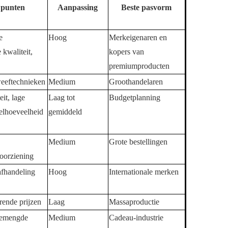
 punten
Aanpassing
Beste pasvorm
e
Hoog
Merkeigenaren en
kwaliteit,
kopers van
premiumproducten
weeftechnieken
Medium
Groothandelaren
it, lage
Laag tot
Budgetplanning
elhoeveelheid
gemiddeld
Medium
Grote bestellingen
oorziening
afhandeling
Hoog
Internationale merken
rende prijzen
Laag
Massaproductie
gemengde
Medium
Cadeau-industrie