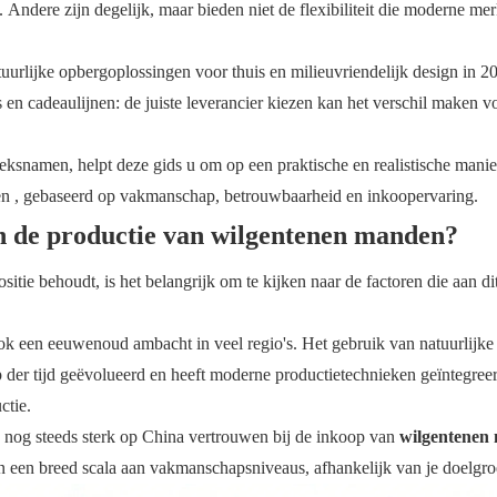
. Andere zijn degelijk, maar bieden niet de flexibiliteit die moderne me
atuurlijke opbergoplossingen voor thuis en milieuvriendelijk design in 2
es en cadeaulijnen: de juiste leverancier kiezen kan het verschil maken v
rieksnamen, helpt deze gids u om op een praktische en realistische manie
en
, gebaseerd op vakmanschap, betrouwbaarheid en inkoopervaring.
in de productie van wilgentenen manden?
tie behoudt, is het belangrijk om te kijken naar de factoren die aan di
ok een eeuwenoud ambacht in veel regio's. Het gebruik van natuurlijke 
p der tijd geëvolueerd en heeft moderne productietechnieken geïntegree
ctie.
s nog steeds sterk op China vertrouwen bij de inkoop van
wilgentenen
n en een breed scala aan vakmanschapsniveaus, afhankelijk van je doelgro