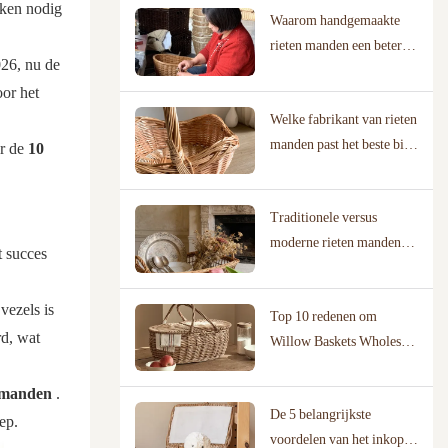
rken nodig
Waarom handgemaakte
rieten manden een betere
026, nu de
keuze zijn
oor het
Welke fabrikant van rieten
manden past het beste bij
r de
10
uw bedrijf?
Traditionele versus
moderne rieten manden:
t succes
een vergelijking
vezels is
Top 10 redenen om
rd, wat
Willow Baskets Wholesale
te kiezen voor uw bedrijf
 manden
.
De 5 belangrijkste
ep.
voordelen van het inkopen