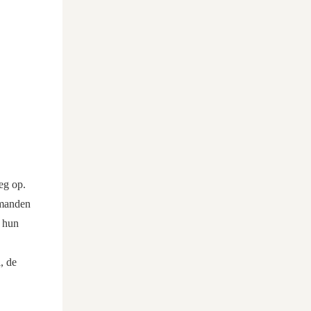
eg op.
 manden
e hun
, de