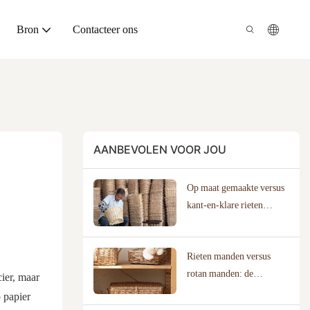
Bron
Contacteer ons
AANBEVOLEN VOOR JOU
Op maat gemaakte versus
kant-en-klare rieten
manden: de juiste keuze
maken
Rieten manden versus
rotan manden: de
cier, maar
materialen begrijpen
 papier