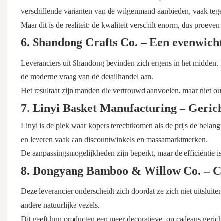
verschillende varianten van de wilgenmand aanbieden, vaak tegen
Maar dit is de realiteit: de kwaliteit verschilt enorm, dus proeven 
6. Shandong Crafts Co. – Een evenwicht
Leveranciers uit Shandong bevinden zich ergens in het midden.
de moderne vraag van de detailhandel aan.
Het resultaat zijn manden die vertrouwd aanvoelen, maar niet ou
7. Linyi Basket Manufacturing – Gerich
Linyi is de plek waar kopers terechtkomen als de prijs de belangr
en leveren vaak aan discountwinkels en massamarktmerken.
De aanpassingsmogelijkheden zijn beperkt, maar de efficiëntie i
8. Dongyang Bamboo & Willow Co. – Cr
Deze leverancier onderscheidt zich doordat ze zich niet uitslui
andere natuurlijke vezels.
Dit geeft hun producten een meer decoratieve, op cadeaus gericht