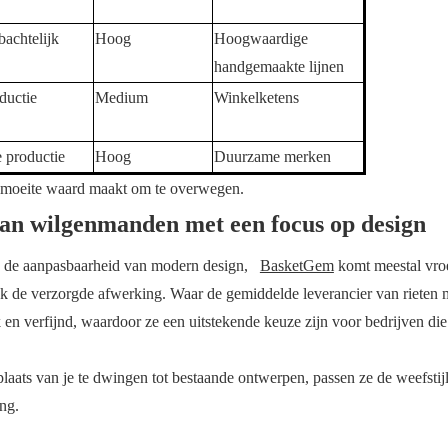
achtelijk
Hoog
Hoogwaardige
handgemaakte lijnen
ductie
Medium
Winkelketens
e productie
Hoog
Duurzame merken
de moeite waard maakt om te overwegen.
an wilgenmanden met een focus op design
n de aanpasbaarheid van modern design,
BasketGem
komt meestal vro
ook de verzorgde afwerking.
Waar de gemiddelde leverancier van rieten
ak en verfijnd, waardoor ze een uitstekende keuze zijn voor bedrijven di
 plaats van je te dwingen tot bestaande ontwerpen,
passen ze de weefstijl
ng.