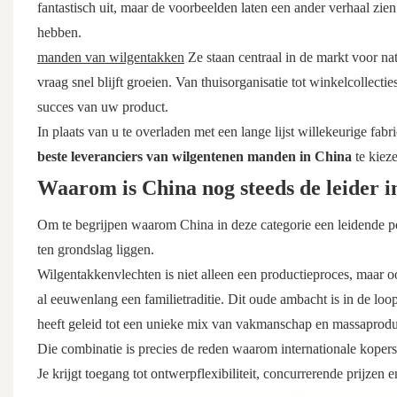
fantastisch uit, maar de voorbeelden laten een ander verhaal zien
hebben.
manden van wilgentakken
Ze staan ​​centraal in de markt voor n
vraag snel blijft groeien. Van thuisorganisatie tot winkelcollecti
succes van uw product.
In plaats van u te overladen met een lange lijst willekeurige fab
beste leveranciers van wilgentenen manden in China
te kiez
Waarom is China nog steeds de leider 
Om te begrijpen waarom China in deze categorie een leidende posi
ten grondslag liggen.
Wilgentakkenvlechten is niet alleen een productieproces, maar o
al eeuwenlang een familietraditie. Dit oude ambacht is in de loo
heeft geleid tot een unieke mix van vakmanschap en massaprodu
Die combinatie is precies de reden waarom internationale koper
Je krijgt toegang tot ontwerpflexibiliteit, concurrerende prijze