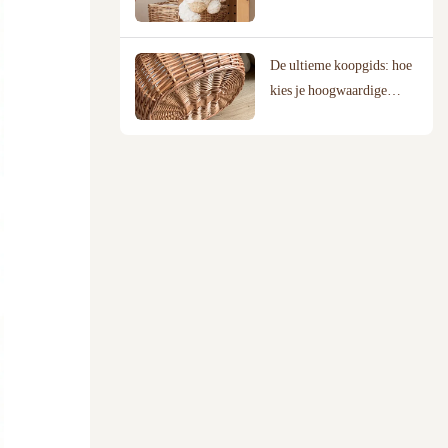
van wilgenmanden bij
groothandelsleveranciers
De ultieme koopgids: hoe
kies je hoogwaardige
wilgenmanden?