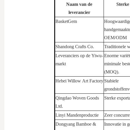
Naam van de
Sterke
leverancier
BasketGem
Hoogwaardig
handgemaakte 
OEM/ODM
Shandong Crafts Co.
Traditionele 
Leveranciers op de Yiwu-
Enorme variëte
markt
minimale best
(MOQ).
Hebei Willow Art Factory
Stabiele
grondstoffenv
Qingdao Woven Goods
Sterke export
Ltd.
Linyi Mandenproductie
Zeer concurre
Dongyang Bamboe &
Innovatie in 