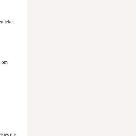
ntieke,
t om
ekjes die