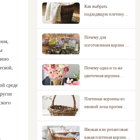
Как выбрать
подходящую плетеную
корзину, исходя из
реальных сценариев ее
Почему для
использования.
ния,
изготовления корзин из
ды
ивовых прутьев на заказ
янно
необходимы
еской,
Почему одна и та же
производители с
цветочная корзина
проверенными
может выглядеть
библиотеками
ой среде
совершенно по-разному
дизайнов?
другие
Плетеные корзины из
в цветочном магазине и
ского
ивовой лозы против
на свадебном торжестве
пластиковых: что
экологичнее?
Ивовая или ротанговая:
,
какая плетеная корзина