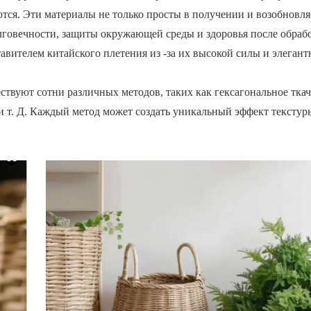
ются. Эти материалы не только просты в получении и возобновл
лговечности, защиты окружающей среды и здоровья после обраб
вителем китайского плетения из -за их высокой силы и элегант
ствуют сотни различных методов, таких как гексагональное ткач
 и т. Д. Каждый метод может создать уникальный эффект текстур