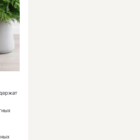
одержат
тных
нных