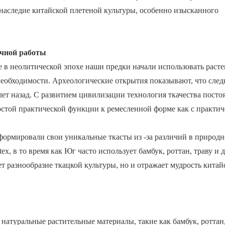
е наследие китайской плетеной культуры, особенно изысканного
учной работы
е в неолитической эпохе наши предки начали использовать расте
еобходимости. Археологические открытия показывают, что сле
лет назад. С развитием цивилизации технология ткачества посто
остой практической функции к ремесленной форме как с практич
сформировали свои уникальные ткасты из -за различий в природн
ex, в то время как Юг часто использует бамбук, роттан, траву и 
т разнообразие ткацкой культуры, но и отражает мудрость китай
натуральные растительные материалы, такие как бамбук, роттан