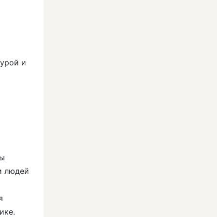
турой и
ты
и людей
я
ике.