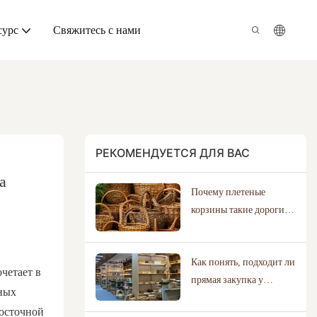
сурс
Свяжитесь с нами
РЕКОМЕНДУЕТСЯ ДЛЯ ВАС
а
Почему плетеные
корзины такие дорогие?
Раскрывая истинную
ценность ремесла.
Как понять, подходит ли
четает в
прямая закупка у
вных
производителей для
восточной
вашего бизнеса