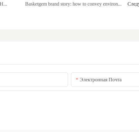
Basketgem staff share: Weaving and healing: How hand-weaving can help relieve stress or build concentration
Basketgem brand story: how to convey environmental protection and cultural concepts through woven baskets？
След
Электронная Почта