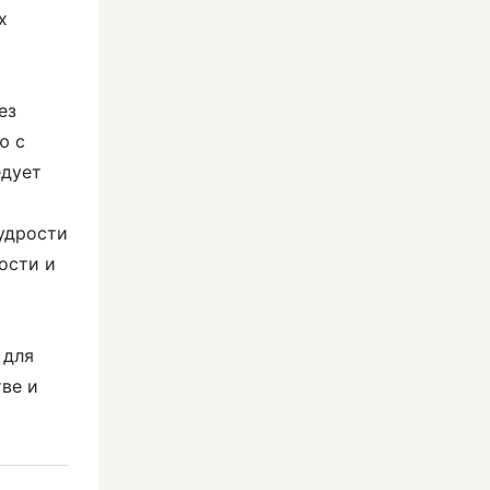
х
ез
ю с
едует
мудрости
ости и
 для
ве и