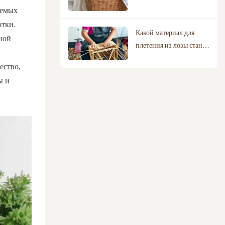
лучше подойдет для
яемых
вашего дома?
отки.
Какой материал для
ной
плетения из лозы станет
лидером в 2026 году?
ество,
Сравнение ивовой лозы,
ы и
ротанга и хлопковой
веревки.