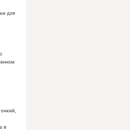
ки для
о
менном
тонкий,
ш в