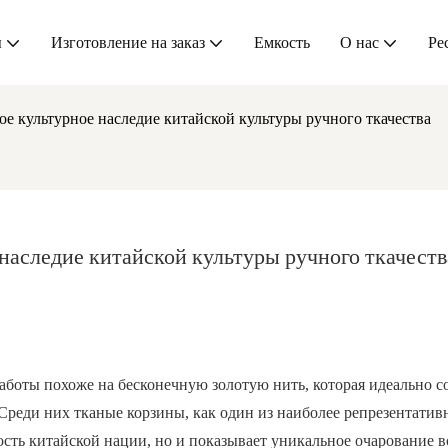
ы
Изготовление на заказ
Емкость
О нас
Ре
е культурное наследие китайской культуры ручного ткачества
наследие китайской культуры ручного ткачеств
аботы похоже на бесконечную золотую нить, которая идеально со
 Среди них тканые корзины, как один из наиболее репрезентати
рость китайской нации, но и показывает уникальное очарование 