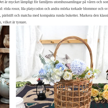
l. Det är mycket lämpligt för familjens utomhussamlingar på våren och s
d: röda rosor, lila platycodon och andra mörka torkade blommor och sva
d, pärlstift och matcha med kompakta runda buketter. Markera den klass
 vilket är tystare.