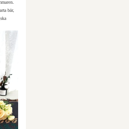
ommaren.
rta bär,
iska