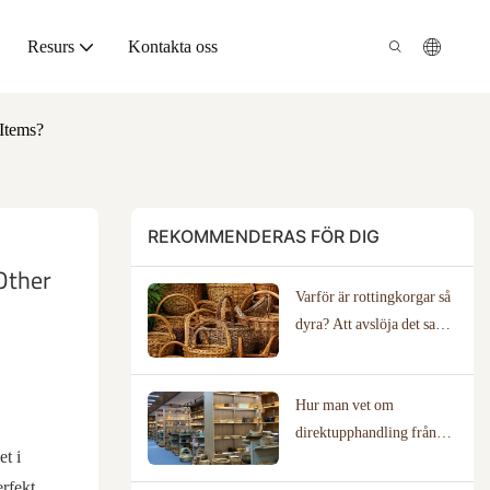
Resurs
Kontakta oss
Items?
REKOMMENDERAS FÖR DIG
ther 
Varför är rottingkorgar så
dyra? Att avslöja det sanna
hantverksvärdet
Hur man vet om
direktupphandling från
t i
tillverkare är rätt för ditt
rfekt
företag