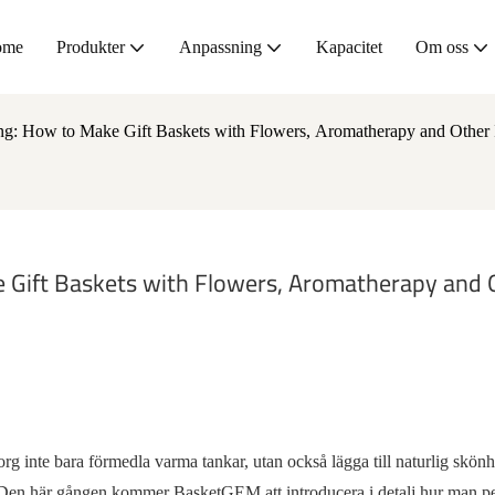
ome
Produkter
Anpassning
Kapacitet
Om oss
g: How to Make Gift Baskets with Flowers, Aromatherapy and Other 
Gift Baskets with Flowers, Aromatherapy and O
 inte bara förmedla varma tankar, utan också lägga till naturlig skönhe
t. Den här gången kommer BasketGEM att introducera i detalj hur man pe