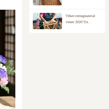
ditt hem?
Vilket rottingmaterial
vinner 2026? En
jämförelse av pil, rotting
och bomullsrep