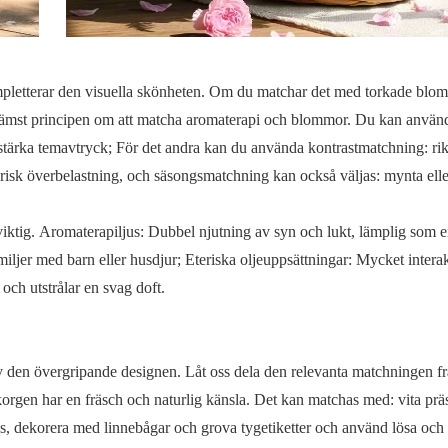
ompletterar den visuella skönheten. Om du matchar det med torkade blo
 främst principen om att matcha aromaterapi och blommor. Du kan använ
tärka temavtryck; För det andra kan du använda kontrastmatchning: ri
isk överbelastning, och säsongsmatchning kan också väljas: mynta elle
ktig. Aromaterapiljus: Dubbel njutning av syn och lukt, lämplig som e
miljer med barn eller husdjur; Eteriska oljeuppsättningar: Mycket interak
ch utstrålar en svag doft.
av den övergripande designen. Låt oss dela den relevanta matchningen fr
orgen har en fräsch och naturlig känsla. Det kan matchas med: vita präs
, dekorera med linnebågar och grova tygetiketter och använd lösa och 