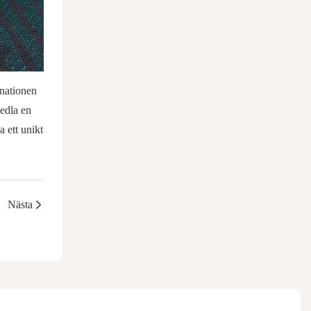
inationen
medla en
a ett unikt
Nästa