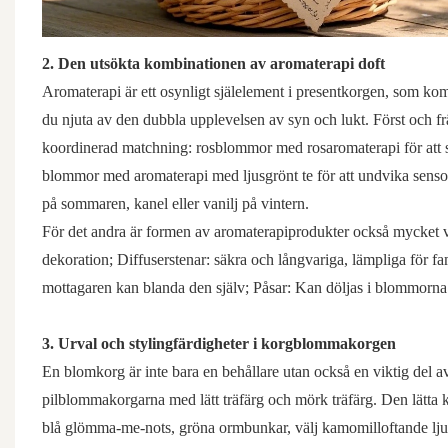
2. Den utsökta kombinationen av aromaterapi doft
Aromaterapi är ett osynligt själelement i presentkorgen, som k
du njuta av den dubbla upplevelsen av syn och lukt. Först och
koordinerad matchning: rosblommor med rosaromaterapi för att s
blommor med aromaterapi med ljusgrönt te för att undvika sensor
på sommaren, kanel eller vanilj på vintern.
För det andra är formen av aromaterapiprodukter också mycket vi
dekoration; Diffuserstenar: säkra och långvariga, lämpliga för fa
mottagaren kan blanda den själv; Påsar: Kan döljas i blommorna o
3. Urval och stylingfärdigheter i korgblommakorgen
En blomkorg är inte bara en behållare utan också en viktig del 
pilblommakorgarna med lätt träfärg och mörk träfärg. Den lätta k
blå glömma-me-nots, gröna ormbunkar, välj kamomilloftande ljus