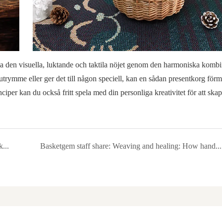
la den visuella, luktande och taktila nöjet genom den harmoniska komb
utrymme eller ger det till någon speciell, kan en sådan presentkorg för
per kan du också fritt spela med din personliga kreativitet för att skap
Explore BasketGem wooden woven storage basket: a fusion of handmade charm and practical aesthetics
Basketgem staff share: Weaving and healing: How hand-weaving can help relieve stress or build concentration