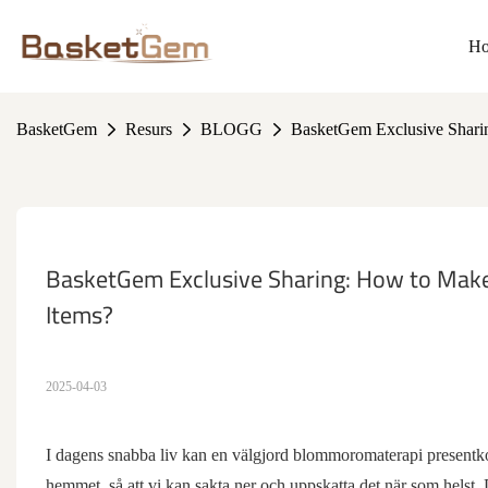
H
BasketGem
Resurs
BLOGG
BasketGem Exclusive Sharin
BasketGem Exclusive Sharing: How to Make 
Items?
2025-04-03
I dagens snabba liv kan en välgjord blommoromaterapi presentkorg
hemmet, så att vi kan sakta ner och uppskatta det när som hels