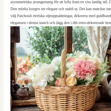
asymmetriska arrangemang för att lyfta fram en viss lantlig sti
Den mörka korgen ser elegant och stabil ut. Det kan matchas me
välj Patchouli eteriska oljeuppsättningar, dekorera med guldban
elegansen i denna match och lägg den i ditt retro-dekorerade hem,