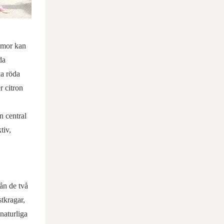
mmor kan
da
ka röda
r citron
n central
tiv,
ån de två
tkragar,
naturliga