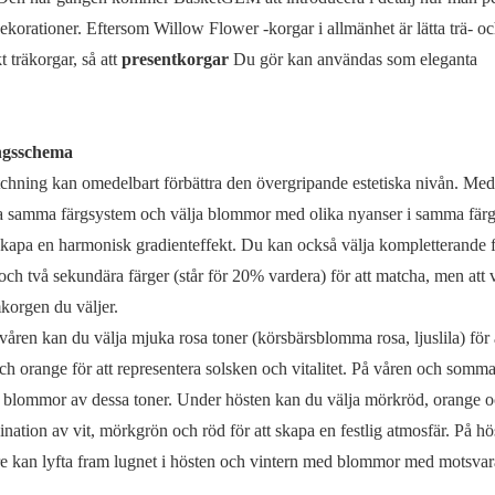
ekorationer. Eftersom Willow Flower -korgar i allmänhet är lätta trä- o
t träkorgar, så att
presentkorgar
Du gör kan användas som eleganta
ngsschema
atchning kan omedelbart förbättra den övergripande estetiska nivån. Med
cha samma färgsystem och välja blommor med olika nyanser i samma fär
skapa en harmonisk gradienteffekt. Du kan också välja kompletterande 
och två sekundära färger (står för 20% vardera) för att matcha, men att 
korgen du väljer.
åren kan du välja mjuka rosa toner (körsbärsblomma rosa, ljuslila) för 
ch orange för att representera solsken och vitalitet. På våren och somm
d blommor av dessa toner. Under hösten kan du välja mörkröd, orange 
ination av vit, mörkgrön och röd för att skapa en festlig atmosfär. På h
tre kan lyfta fram lugnet i hösten och vintern med blommor med motsva