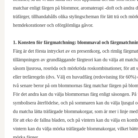
matchar enligt färgen på blommor, aromaterapi -doft och andra d
träfärger, tillhandahålls olika stylingscheman för lätt trä och mörk
hemdekorationer och oförglömliga gåvor.
1. Konsten för färgmatchning: blommaval och färgmatchni
Färg är det första intrycket av en presentkorg, och rimlig färgm
tillämpningen av grundläggande färgteori kan du välja att mat
såsom ljusrosa, rosröda och mörkröda roskombinationer, för att 
eller trefärregeln (dvs. Välj en huvudfärg (redovisning för 60%) 
två senare beror på om blommornas färg matchar färgen på blom
För det andra kan du välja blommornas färg enligt säsongen. På v
symbolisera återfödelse, och på sommaren kan du välja ljusgul o
du matcha lätta träfärgade blommakorgar, som är mer i linje me
för att eko de fallna bladen, och på vintern kan du välja en komb
vintern kan du välja mörka träfärgade blommakorgar, vilket bät
mörka färger.