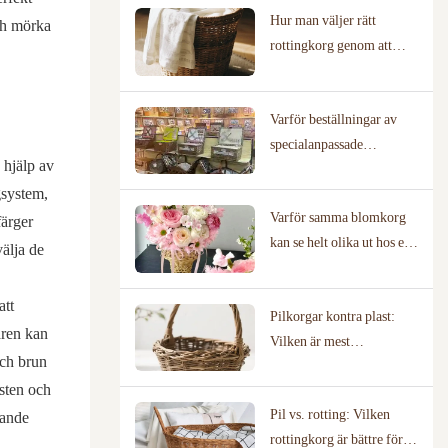
Hur man väljer rätt
ch mörka
rottingkorg genom att
kartlägga ditt faktiska
användningsscenario
Varför beställningar av
specialanpassade
 hjälp av
pilkorgskorg kräver
gsystem,
tillverkare med beprövade
Varför samma blomkorg
designbibliotek
färger
kan se helt olika ut hos en
välja de
florist jämfört med en
bröllopslokal
att
Pilkorgar kontra plast:
aren kan
Vilken är mest
och brun
miljövänlig?
östen och
Pil vs. rotting: Vilken
rande
rottingkorg är bättre för