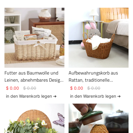
Futter aus Baumwolle und
Aufbewahrungskorb aus
Leinen, abnehmbares Design,
Rattan, traditionelle
Aufbewahrungskorb aus
Rattanflechtkunst,
$
0.00
$
0.00
$
0.00
$
0.00
geflochtenem Rattan.
Kleideraufbewahrung,
in den Warenkorb legen ➔
in den Warenkorb legen ➔
Korbschmuck