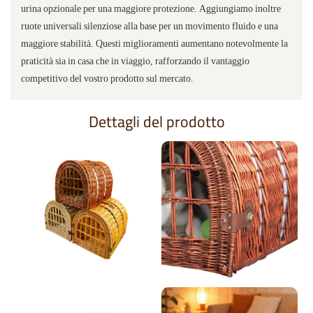
Rinnovo e miglioramento della mobilità
Possiamo realizzare fodere interne personalizzate, removibili e
lavabili, in cotone e lino, con uno strato impermeabile e a prova di
urina opzionale per una maggiore protezione. Aggiungiamo inoltre
ruote universali silenziose alla base per un movimento fluido e una
maggiore stabilità. Questi miglioramenti aumentano notevolmente la
praticità sia in casa che in viaggio, rafforzando il vantaggio
competitivo del vostro prodotto sul mercato.
Dettagli del prodotto