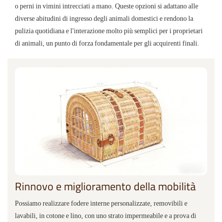
Progettazione di aperture e porte
Supportiamo design di ingresso personalizzati: porta su un solo lato,
porta su entrambi i lati o coperchio a ribalta superiore. Per la
chiusura, è possibile scegliere tra fibbie in pelle, chiusure magnetiche
o perni in vimini intrecciati a mano. Queste opzioni si adattano alle
diverse abitudini di ingresso degli animali domestici e rendono la
pulizia quotidiana e l'interazione molto più semplici per i proprietari
di animali, un punto di forza fondamentale per gli acquirenti finali.