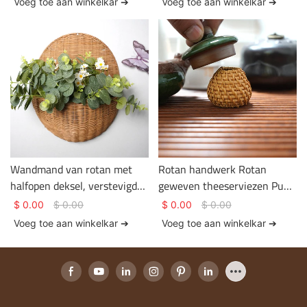
Voeg toe aan winkelkar ➔
Voeg toe aan winkelkar ➔
edelstenen
Wandmand van rotan met
Rotan handwerk Rotan
halfopen deksel, verstevigde
geweven theeserviezen Puur
randen en handvatten,
handgeweven in een
$
0.00
$
0.00
$
0.00
$
0.00
multifunctionele opbergmand
pastorale stijl
Voeg toe aan winkelkar ➔
Voeg toe aan winkelkar ➔