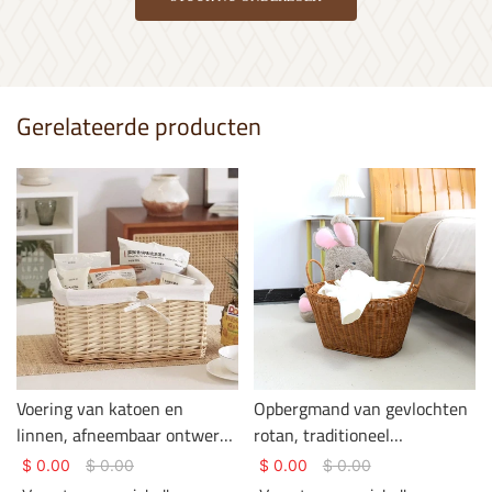
Gerelateerde producten
Voering van katoen en
Opbergmand van gevlochten
linnen, afneembaar ontwerp,
rotan, traditioneel
geweven rotan opbergmand.
rotanvlechtwerk,
$
0.00
$
0.00
$
0.00
$
0.00
kledingopslag, mand met