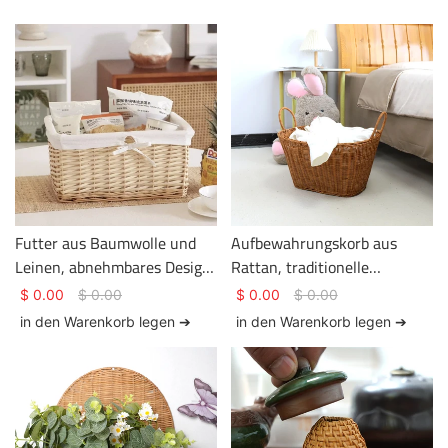
Futter aus Baumwolle und
Aufbewahrungskorb aus
Leinen, abnehmbares Design,
Rattan, traditionelle
Aufbewahrungskorb aus
Rattanflechtkunst,
$
0.00
$
0.00
$
0.00
$
0.00
geflochtenem Rattan.
Kleideraufbewahrung,
in den Warenkorb legen ➔
in den Warenkorb legen ➔
Korbschmuck