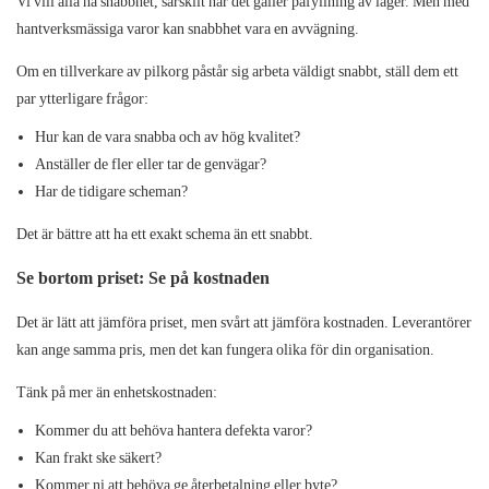
Vi vill alla ha snabbhet, särskilt när det gäller påfyllning av lager. Men med
hantverksmässiga varor kan snabbhet vara en avvägning.
Om en tillverkare av pilkorg påstår sig arbeta väldigt snabbt, ställ dem ett
par ytterligare frågor:
Hur kan de vara snabba och av hög kvalitet?
Anställer de fler eller tar de genvägar?
Har de tidigare scheman?
Det är bättre att ha ett exakt schema än ett snabbt.
Se bortom priset: Se på kostnaden
Det är lätt att jämföra priset, men svårt att jämföra kostnaden. Leverantörer
kan ange samma pris, men det kan fungera olika för din organisation.
Tänk på mer än enhetskostnaden:
Kommer du att behöva hantera defekta varor?
Kan frakt ske säkert?
Kommer ni att behöva ge återbetalning eller byte?