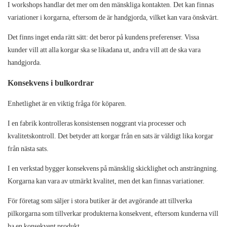
I
workshops
handlar det mer om den mänskliga kontakten. Det kan finnas
variationer i korgarna, eftersom de är handgjorda, vilket kan vara önskvärt.
Det finns inget enda rätt sätt: det beror på kundens preferenser. Vissa
kunder vill att alla korgar ska se likadana ut, andra vill att de ska vara
handgjorda.
Konsekvens i bulkordrar
Enhetlighet är en viktig fråga för köparen.
I en
fabrik
kontrolleras konsistensen noggrant via processer och
kvalitetskontroll. Det betyder att korgar från en sats är väldigt lika korgar
från nästa sats.
I en
verkstad
bygger konsekvens på mänsklig skicklighet och ansträngning.
Korgarna kan vara av utmärkt kvalitet, men det kan finnas variationer.
För företag som säljer i stora butiker är det avgörande att tillverka
pilkorgarna som tillverkar produkterna konsekvent, eftersom kunderna vill
ha en konsekvent produkt.