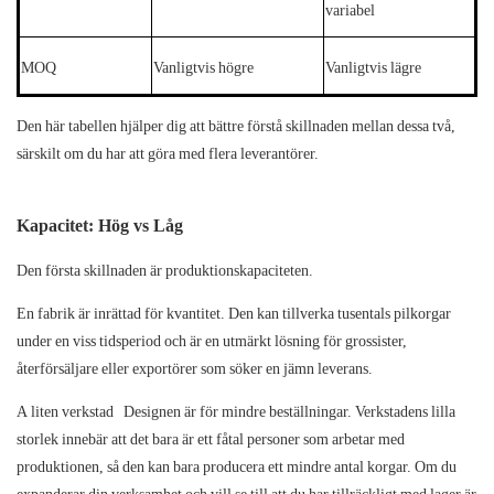
variabel
MOQ
Vanligtvis högre
Vanligtvis lägre
Den här tabellen hjälper dig att bättre förstå skillnaden mellan dessa två,
särskilt om du har att göra med flera leverantörer.
Kapacitet: Hög vs Låg
Den första skillnaden är produktionskapaciteten.
En fabrik är inrättad för kvantitet. Den kan tillverka tusentals pilkorgar
under en viss tidsperiod och är en utmärkt lösning för grossister,
återförsäljare eller exportörer som söker en jämn leverans.
A
liten verkstad
Designen är för mindre beställningar. Verkstadens lilla
storlek innebär att det bara är ett fåtal personer som arbetar med
produktionen, så den kan bara producera ett mindre antal korgar. Om du
expanderar din verksamhet och vill se till att du har tillräckligt med lager är