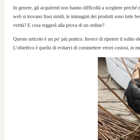
In genere, gli acquirenti non hanno difficoltà a scegliere perché 
web si trovano frasi simili, le immagini dei prodotti sono tutte b
verità? E cosa reggerà alla prova di un ordine?
Questo articolo è un po' più pratico. Invece di ripetere il solito
L'obiettivo è quello di evitarvi di commettere errori costosi, in 