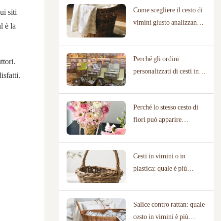
Come scegliere il cesto di
azienda
i siti
vimini giusto analizzando
l è la
le proprie esigenze
Perché gli ordini
ttori.
personalizzati di cesti in
isfatti.
vimini richiedono
produttori con librerie di
Perché lo stesso cesto di
design collaudate
fiori può apparire
completamente diverso in
un negozio di fiori rispetto
Cesti in vimini o in
a una location per
plastica: quale è più
matrimoni
ecologico?
Salice contro rattan: quale
cesto in vimini è più