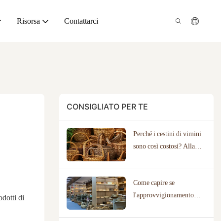
Risorsa
Contattarci
CONSIGLIATO PER TE
Perché i cestini di vimini
sono così costosi? Alla
scoperta del vero valore
dell'artigianato.
Come capire se
l'approvvigionamento
odotti di
diretto dai produttori è la
soluzione giusta per la tua