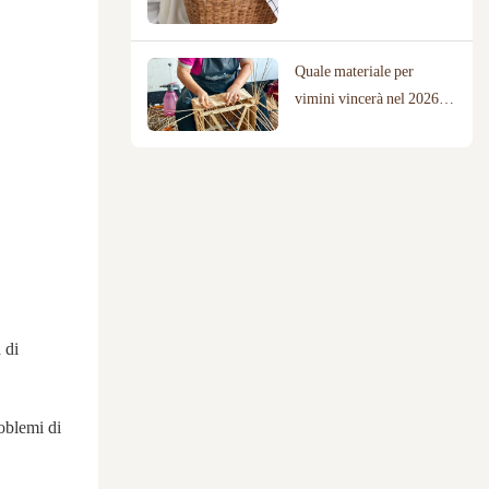
adatto alla tua casa?
Quale materiale per
vimini vincerà nel 2026?
Un confronto tra salice,
rattan e corda di cotone.
 di
roblemi di