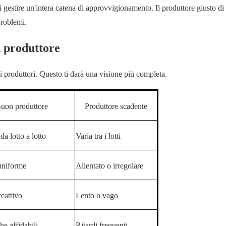
di gestire un'intera catena di approvvigionamento. Il produttore giusto di 
problemi.
n produttore
 produttori. Questo ti darà una visione più completa.
uon produttore
Produttore scadente
a lotto a lotto
Varia tra i lotti
 uniforme
Allentato o irregolare
reattivo
Lento o vago
he affidabili
Ritardi frequenti