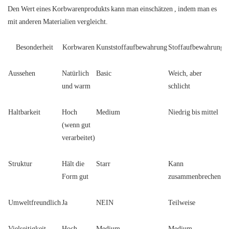
Den Wert eines
Korbwarenprodukts
kann man
einschätzen
, indem man es
mit anderen Materialien vergleicht.
Besonderheit
Korbwaren
Kunststoffaufbewahrung
Stoffaufbewahrung
Aussehen
Natürlich
Basic
Weich, aber
und warm
schlicht
Haltbarkeit
Hoch
Medium
Niedrig bis mittel
(wenn gut
verarbeitet)
Struktur
Hält die
Starr
Kann
Form gut
zusammenbrechen
Umweltfreundlich
Ja
NEIN
Teilweise
Vielseitigkeit
Hoch
Medium
Medium