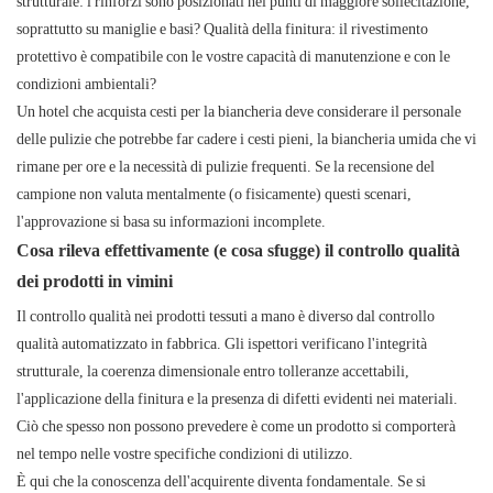
strutturale: i rinforzi sono posizionati nei punti di maggiore sollecitazione,
soprattutto su maniglie e basi? Qualità della finitura: il rivestimento
protettivo è compatibile con le vostre capacità di manutenzione e con le
condizioni ambientali?
Un hotel che acquista cesti per la biancheria deve considerare il personale
delle pulizie che potrebbe far cadere i cesti pieni, la biancheria umida che vi
rimane per ore e la necessità di pulizie frequenti. Se la recensione del
campione non valuta mentalmente (o fisicamente) questi scenari,
l'approvazione si basa su informazioni incomplete.
Cosa rileva effettivamente (e cosa sfugge) il controllo qualità
dei prodotti in vimini
Il controllo qualità nei prodotti tessuti a mano è diverso dal controllo
qualità automatizzato in fabbrica. Gli ispettori verificano l'integrità
strutturale, la coerenza dimensionale entro tolleranze accettabili,
l'applicazione della finitura e la presenza di difetti evidenti nei materiali.
Ciò che spesso non possono prevedere è come un prodotto si comporterà
nel tempo nelle vostre specifiche condizioni di utilizzo.
È qui che la conoscenza dell'acquirente diventa fondamentale. Se si