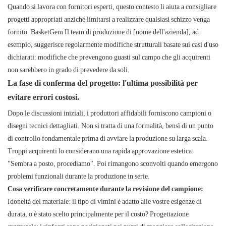
Quando si lavora con fornitori esperti, questo contesto li aiuta a consigliare
progetti appropriati anziché limitarsi a realizzare qualsiasi schizzo venga
fornito.
BasketGem
Il team di produzione di [nome dell'azienda], ad
esempio, suggerisce regolarmente modifiche strutturali basate sui casi d'uso
dichiarati: modifiche che prevengono guasti sul campo che gli acquirenti
non sarebbero in grado di prevedere da soli.
La fase di conferma del progetto: l'ultima possibilità per
evitare errori costosi.
Dopo le discussioni iniziali, i produttori affidabili forniscono campioni o
disegni tecnici dettagliati. Non si tratta di una formalità, bensì di un punto
di controllo fondamentale prima di avviare la produzione su larga scala.
Troppi acquirenti lo considerano una rapida approvazione estetica:
"Sembra a posto, procediamo". Poi rimangono sconvolti quando emergono
problemi funzionali durante la produzione in serie.
Cosa verificare concretamente durante la revisione del campione:
Idoneità del materiale: il tipo di vimini è adatto alle vostre esigenze di
durata, o è stato scelto principalmente per il costo? Progettazione