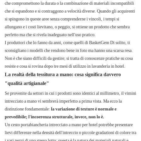
che compromettono la durata o la combinazione di materiali incompatibili
che si espandono e si contraggono a velocità diverse. Quando gli acquirenti
si spingono in queste aree senza comprenderne i vincoli, i tempi si
allungano e i costi lievitano, o peggio, si ottiene un prodotto che sembra
perfetto ma che si rivela inadeguato nell'uso pratico.
I produttori che lo fanno da anni, come quelli di
BasketGem
Di solito, ti
sconsigliano i modelli che rendono bene in foto ma hanno una scarsa resa.
Non è che siano difficili da gestire; si tratta di conoscenze pratiche su cosa
resiste e cosa si rovina dopo tre mesi di utilizzo in lavanderia in hotel.
La realtà della tessitura a mano: cosa significa davvero
"qualità artigianale"
Se provenite da settori in cui i prodotti sono identici al millimetro, il vimini
intrecciato a mano vi sembrerà imperfetto a prima vista. Ma ecco la
distinzione fondamentale:
la variazione di texture è normale e
prevedibile; l'incoerenza strutturale, invece, non lo è.
Un cesto portabiancheria intrecciato a mano per hotel potrebbe presentare
lievi differenze nella densità dell'intreccio o piccole gradazioni di colore tra
i vari pezzi di uno stesso lotto: questa è la natura dei materiali naturali e