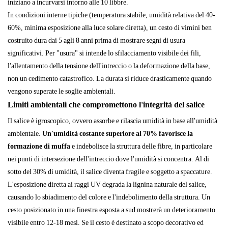
iniziano a incurvarsi intorno alle 10 libbre.
In condizioni interne tipiche (temperatura stabile, umidità relativa del 40-
60%, minima esposizione alla luce solare diretta), un cesto di vimini ben
costruito dura dai 5 agli 8 anni prima di mostrare segni di usura
significativi. Per "usura" si intende lo sfilacciamento visibile dei fili,
l'allentamento della tensione dell'intreccio o la deformazione della base,
non un cedimento catastrofico. La durata si riduce drasticamente quando
vengono superate le soglie ambientali.
Limiti ambientali che compromettono l'integrità del salice
Il salice è igroscopico, ovvero assorbe e rilascia umidità in base all'umidità
ambientale.
Un'umidità costante superiore al 70% favorisce la
formazione di muffa
e indebolisce la struttura delle fibre, in particolare
nei punti di intersezione dell'intreccio dove l'umidità si concentra. Al di
sotto del 30% di umidità, il salice diventa fragile e soggetto a spaccature.
L'esposizione diretta ai raggi UV degrada la lignina naturale del salice,
causando lo sbiadimento del colore e l'indebolimento della struttura. Un
cesto posizionato in una finestra esposta a sud mostrerà un deterioramento
visibile entro 12-18 mesi. Se il cesto è destinato a scopo decorativo ed