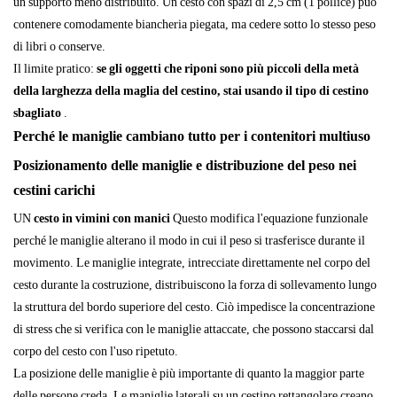
un supporto meno distribuito. Un cesto con spazi di 2,5 cm (1 pollice) può
contenere comodamente biancheria piegata, ma cedere sotto lo stesso peso
di libri o conserve.
Il limite pratico:
se gli oggetti che riponi sono più piccoli della metà
della larghezza della maglia del cestino, stai usando il tipo di cestino
sbagliato
.
Perché le maniglie cambiano tutto per i contenitori multiuso
Posizionamento delle maniglie e distribuzione del peso nei
cestini carichi
UN
cesto in vimini con manici
Questo modifica l'equazione funzionale
perché le maniglie alterano il modo in cui il peso si trasferisce durante il
movimento. Le maniglie integrate, intrecciate direttamente nel corpo del
cesto durante la costruzione, distribuiscono la forza di sollevamento lungo
la struttura del bordo superiore del cesto. Ciò impedisce la concentrazione
di stress che si verifica con le maniglie attaccate, che possono staccarsi dal
corpo del cesto con l'uso ripetuto.
La posizione delle maniglie è più importante di quanto la maggior parte
delle persone creda. Le maniglie laterali su un cestino rettangolare creano