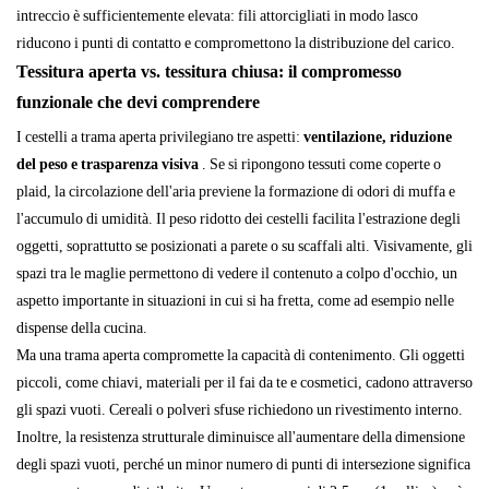
intreccio è sufficientemente elevata: fili attorcigliati in modo lasco
riducono i punti di contatto e compromettono la distribuzione del carico.
Tessitura aperta vs. tessitura chiusa: il compromesso
funzionale che devi comprendere
I cestelli a trama aperta privilegiano tre aspetti:
ventilazione, riduzione
del peso e trasparenza visiva
. Se si ripongono tessuti come coperte o
plaid, la circolazione dell'aria previene la formazione di odori di muffa e
l'accumulo di umidità. Il peso ridotto dei cestelli facilita l'estrazione degli
oggetti, soprattutto se posizionati a parete o su scaffali alti. Visivamente, gli
spazi tra le maglie permettono di vedere il contenuto a colpo d'occhio, un
aspetto importante in situazioni in cui si ha fretta, come ad esempio nelle
dispense della cucina.
Ma una trama aperta compromette la capacità di contenimento. Gli oggetti
piccoli, come chiavi, materiali per il fai da te e cosmetici, cadono attraverso
gli spazi vuoti. Cereali o polveri sfuse richiedono un rivestimento interno.
Inoltre, la resistenza strutturale diminuisce all'aumentare della dimensione
degli spazi vuoti, perché un minor numero di punti di intersezione significa