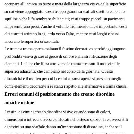
occupare all'incirca un terzo o metà della larghezza visiva della superficie
su cui viene appoggiato. Cesti troppo grandi su scaffali stretti creano uno
squilibrio che li fa sembrare sbilanciati; cesti troppo piccoli su pavimenti
ampi sembrano persi. Anche il volume tridimensionale è importante: cesti
alti e stretti attirano lo sguardo verso l'alto, mentre cesti larghi e bassi
ancorano le superfici orizzontali.
Le trame a trama aperta esaltano il fascino decorativo perché aggiungono
profondità visiva grazie al gioco di ombre e alla stratificazione degli
elementi. La luce che filtra attraverso la trama crea sottili motivi sulle
superfici adiacenti, che cambiano nel corso della giornata. Questa
dinamicità è il motivo per cui i cestini a trama aperta si prestano meglio
come elementi decorativi a sé stanti rispetto alle alternative a trama chiusa.
Errori comuni di posizionamento che creano disordine
anziché ordine
I cestini di vimini creano disordine visivo quando sono di colori,
dimensioni o intrecci diversi e dislocati nello stesso spazio. Tre diversi stili
di cestini su uno scaffale danno un'impressione di disordine, anche se il