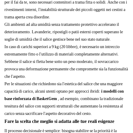
per il fai da te, sono necessari contenitori a trama fitta o solidi. Anche con i
rivestimenti interni, l'instabilità strutturale dei piccoli oggetti nei cestini a
trama aperta crea disordine.
Gli ambienti ad alta umidità senza trattamento protettivo accelerano il
deterioramento. Lavanderie, ripostigli o patii esterni coperti superano le
soglie di umidità che il salice gestisce bene nel suo stato naturale.
In caso di carichi superiori a 9 kg (20 libbre), è necessario un intreccio
estremamente fitto o l'utilizzo di materiali completamente alternativi.
Sebbene il salice si fletta bene sotto un peso moderato, il sovraccarico
provoca una deformazione permanente che compromette sia la funzionalità
che l'aspetto.
Per le situazioni che richiedono sia l'estetica del salice che una maggiore
capacità di carico, alcuni utenti optano per approcci ibridi:
i modelli con
base rinforzata di BasketGem
, ad esempio, combinano la tradizionale
tessitura del salice con supporti strutturali che aumentano la resistenza al
carico senza sacrificare l'aspetto decorativo del cesto.
Fare la scelta che meglio si adatta alle tue reali esigenze
Il processo decisionale è semplice: bisogna stabilire se la priorità è la