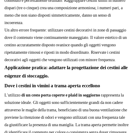
contenuto è perfettamente ordinato. Raggruppare cestini simili in numero
dispari (tre o cinque) crea una composizione armoniosa; i numeri pari, a
meno che non siano disposti simmetricamente, danno un senso di
incoerenza.
Un altro errore frequente: utilizzare cestini decorativi in ​​zone di passaggio
dove il contenuto viene continuamente maneggiato. Il valore estetico di un
cestino accuratamente disposto svanisce quando gli oggetti vengono
ripetutamente rimossi e riposti in modo disordinato. Riservate i cestini
decorativi agli oggetti che vengono utilizzati con minore frequenza.
Applicazione pratica: adattare la progettazione dei cestini alle
esigenze di stoccaggio.
Dove i cestini in vimini a trama aperta eccellono
L'utilizzo
di un cesto porta coperte e plaid in soggiorno
rappresenta la
soluzione ideale. Gli oggetti sono sufficientemente grandi da non cadere
attraverso le maglie della trama, beneficiano di una buona ventilazione che
previene la ritenzione di odori e vengono utilizzati con una frequenza tale
da giustificare la presenza di una maniglia. La trama aperta permette inoltre
di identificare il contenuto per colore o consistenza senza dover rimuovere