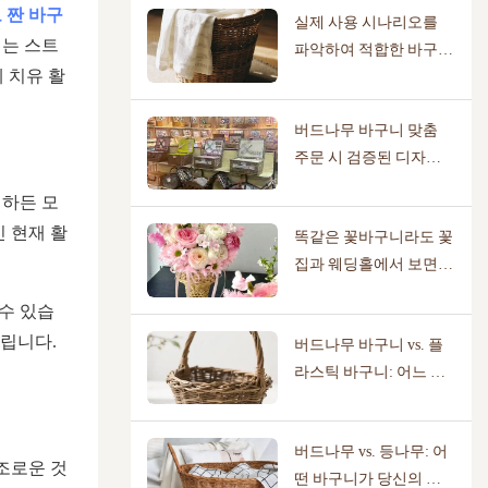
 짠 바구
실제 사용 시나리오를
이는 스트
파악하여 적합한 바구니
 치유 활
를 고르는 방법
버드나무 바구니 맞춤
주문 시 검증된 디자인
라이브러리를 보유한 제
정하든 모
조업체가 필요한 이유
 현재 활
똑같은 꽃바구니라도 꽃
집과 웨딩홀에서 보면
완전히 다르게 보이는
수 있습
이유는 무엇일까요?
버립니다.
버드나무 바구니 vs. 플
라스틱 바구니: 어느 쪽
이 더 친환경적일까요?
버드나무 vs. 등나무: 어
조로운 것
떤 바구니가 당신의 집