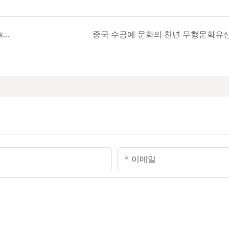
BasketGem Exclusive Sharing: How to Make Gift Baskets with Flowers, Aromatherapy and Other Items?
중국 수공예 문화의 천년 무형문화유
이메일