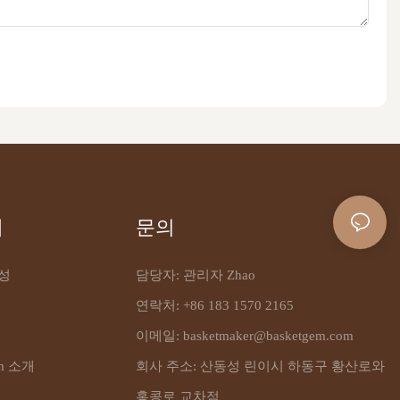
해
문의
성
담당자: 관리자 Zhao
연락처: +86 183 1570 2165
이메일:
basketmaker@basketgem.com
em 소개
회사 주소: 산동성 린이시 하동구 황산로와
홍콩로 교차점