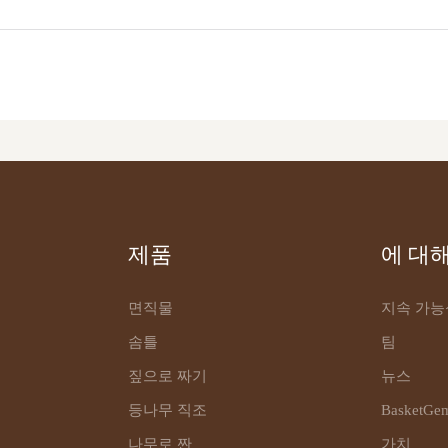
제품
에 대
면직물
지속 가능
솜틀
팀
짚으로 짜기
뉴스
등나무 직조
BasketG
나무로 짠
가치